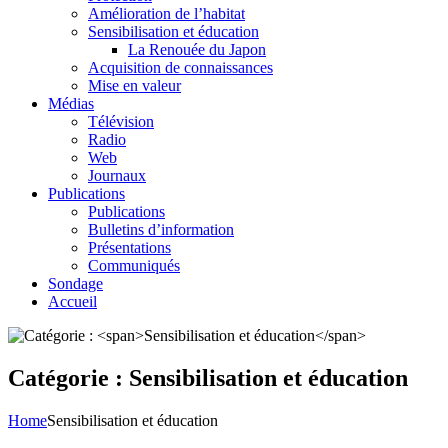
Amélioration de l’habitat
Sensibilisation et éducation
La Renouée du Japon
Acquisition de connaissances
Mise en valeur
Médias
Télévision
Radio
Web
Journaux
Publications
Publications
Bulletins d’information
Présentations
Communiqués
Sondage
Accueil
Catégorie :
Sensibilisation et éducation
Home
Sensibilisation et éducation