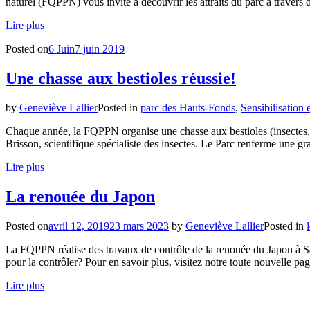
naturel (FQPPN) vous invite à découvrir les attraits du parc à travers 
Lire plus
Posted on
6 Juin
7 juin 2019
Une chasse aux bestioles réussie!
by
Geneviève Lallier
Posted in
parc des Hauts-Fonds
,
Sensibilisation 
Chaque année, la FQPPN organise une chasse aux bestioles (insectes, v
Brisson, scientifique spécialiste des insectes. Le Parc renferme une gr
Lire plus
La renouée du Japon
Posted on
avril 12, 2019
23 mars 2023
by
Geneviève Lallier
Posted in
l
La FQPPN réalise des travaux de contrôle de la renouée du Japon à S
pour la contrôler? Pour en savoir plus, visitez notre toute nouvelle pa
Lire plus