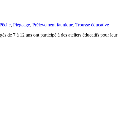
Pêche
,
Piégeage
,
Prélèvement faunique
,
Trousse éducative
s de 7 à 12 ans ont participé à des ateliers éducatifs pour leur