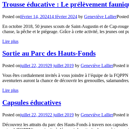
Trousse éducative : Le prélèvement fauniq
Posted on
février 14, 2024
14 février 2024
by
Geneviève Lallier
Posted
En octobre 2018, 50 jeunes scouts de Saint-Augustin et de Cap-rouge âg
chasse, la pêche et le piégeage. Grâce à cette activité, les jeunes ont p
Lire plus
Sortie au Parc des Hauts-Fonds
Posted on
juillet 22, 2019
29 juillet 2019
by
Geneviève Lallier
Posted i
Vous êtes cordialement invités à vous joindre à l’équipe de la FQPPN 
aventuriers auront la chance de découvrir les grenouilles, salamandres
Lire plus
Capsules éducatives
Posted on
juillet 22, 2019
22 juillet 2019
by
Geneviève Lallier
Posted i
Découvrez les attraits du parc des Hauts-Fonds à travers nos capsules