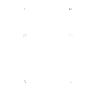
L
M
27
28
3
4