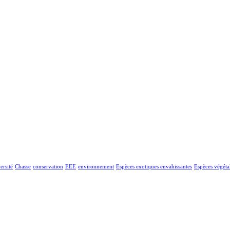
ersité
Chasse
conservation
EEE
environnement
Espèces exotiques envahissantes
Espèces végéta