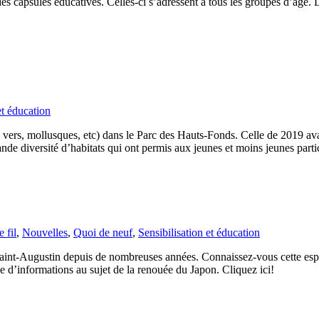
des capsules éducatives. Celles-ci s’adressent à tous les groupes d’âge.
et éducation
ers, mollusques, etc) dans le Parc des Hauts-Fonds. Celle de 2019 avait
ande diversité d’habitats qui ont permis aux jeunes et moins jeunes part
e fil
,
Nouvelles
,
Quoi de neuf
,
Sensibilisation et éducation
aint-Augustin depuis de nombreuses années. Connaissez-vous cette esp
ge d’informations au sujet de la renouée du Japon. Cliquez ici!