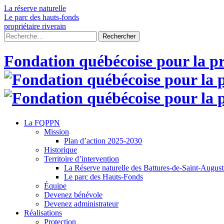
Skip
La réserve naturelle
to
Le parc des hauts-fonds
content
propriétaire riverain
Rechercher :
Fondation québécoise pour la pr
La FQPPN
Mission
Plan d’action 2025-2030
Historique
Territoire d’intervention
La Réserve naturelle des Battures-de-Saint-Augus
Le parc des Hauts-Fonds
Équipe
Devenez bénévole
Devenez administrateur
Réalisations
Protection