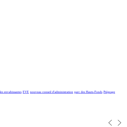
les envahissantes
EVE
nouveau conseil d'administration
parc des Hauts-Fonds
Piégeage