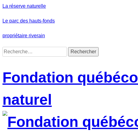
Skip
La réserve naturelle
to
content
Le parc des hauts-fonds
propriétaire riverain
Rechercher :
Fondation québécoi
naturel