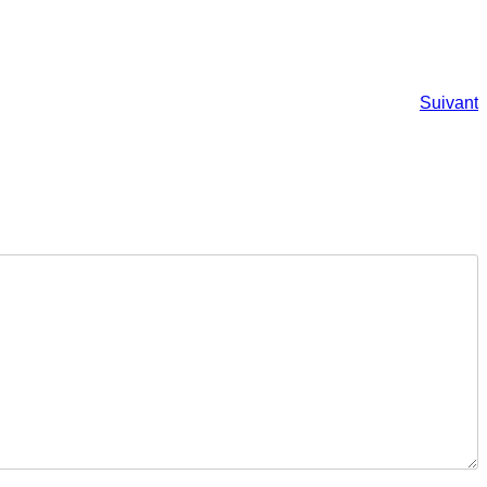
N
Suivant
p