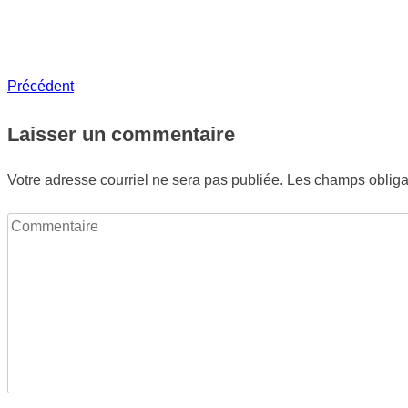
Précédent
Précédent
Navigation
de
Laisser un commentaire
l'article
Votre adresse courriel ne sera pas publiée.
Les champs obliga