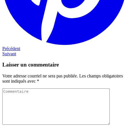
Navigation
Précédent
Précédent
Next
Suivant
de
post
l'article
Laisser un commentaire
Votre adresse courriel ne sera pas publiée.
Les champs obligatoires
sont indiqués avec
*