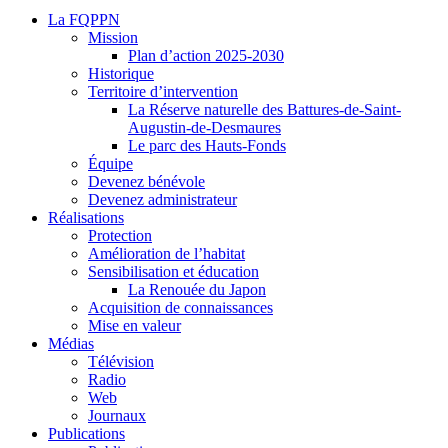
La FQPPN
Mission
Plan d’action 2025-2030
Historique
Territoire d’intervention
La Réserve naturelle des Battures-de-Saint-
Augustin-de-Desmaures
Le parc des Hauts-Fonds
Équipe
Devenez bénévole
Devenez administrateur
Réalisations
Protection
Amélioration de l’habitat
Sensibilisation et éducation
La Renouée du Japon
Acquisition de connaissances
Mise en valeur
Médias
Télévision
Radio
Web
Journaux
Publications