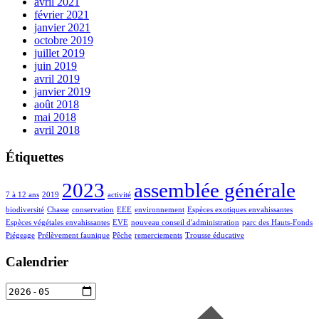
avril 2021
février 2021
janvier 2021
octobre 2019
juillet 2019
juin 2019
avril 2019
janvier 2019
août 2018
mai 2018
avril 2018
Étiquettes
2023
assemblée générale
7 à 12 ans
2019
activité
biodiversité
Chasse
conservation
EEE
environnement
Espèces exotiques envahissantes
Espèces végétales envahissantes
EVE
nouveau conseil d'administration
parc des Hauts-Fonds
Piégeage
Prélèvement faunique
Pêche
remerciements
Trousse éducative
Calendrier