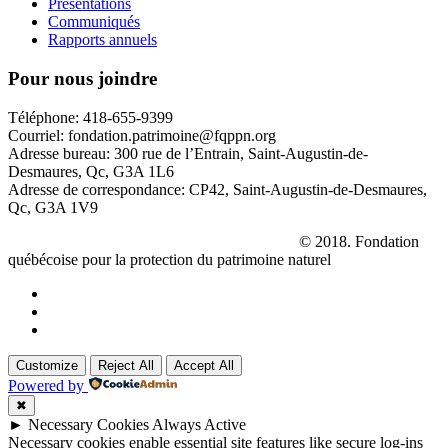
Présentations
Communiqués
Rapports annuels
Pour nous joindre
Téléphone: 418-655-9399
Courriel: fondation.patrimoine@fqppn.org
Adresse bureau: 300 rue de l’Entrain, Saint-Augustin-de-
Desmaures, Qc, G3A 1L6
Adresse de correspondance: CP42, Saint-Augustin-de-Desmaures,
Qc, G3A 1V9
La réserve naturelle
Le Parc des Hauts-Fonds
© 2018. Fondation
québécoise pour la protection du patrimoine naturel
Customize
Reject All
Accept All
Powered by
✖
►
Necessary Cookies
Always Active
Necessary cookies enable essential site features like secure log-ins