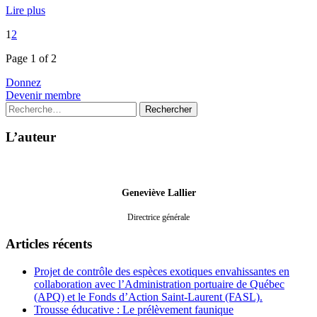
Lire plus
1
2
Page 1 of 2
Donnez
Devenir membre
Rechercher :
L’auteur
Geneviève Lallier
Directrice générale
Articles récents
Projet de contrôle des espèces exotiques envahissantes en
collaboration avec l’Administration portuaire de Québec
(APQ) et le Fonds d’Action Saint-Laurent (FASL).
Trousse éducative : Le prélèvement faunique