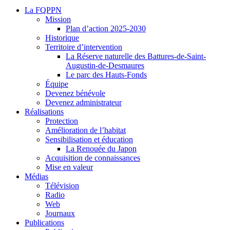
La FQPPN
Mission
Plan d’action 2025-2030
Historique
Territoire d’intervention
La Réserve naturelle des Battures-de-Saint-
Augustin-de-Desmaures
Le parc des Hauts-Fonds
Équipe
Devenez bénévole
Devenez administrateur
Réalisations
Protection
Amélioration de l’habitat
Sensibilisation et éducation
La Renouée du Japon
Acquisition de connaissances
Mise en valeur
Médias
Télévision
Radio
Web
Journaux
Publications