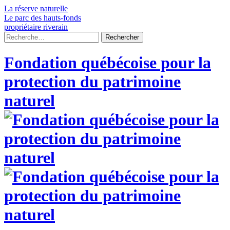
Skip
La réserve naturelle
to
Le parc des hauts-fonds
content
propriétaire riverain
Rechercher :
Fondation québécoise pour la
protection du patrimoine
naturel