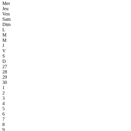
Mer
Jeu
Ven
Sam
Dim
L
M
M
J
V
S
D
27
28
29
30
1
2
3
4
5
6
7
8
9