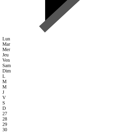
Lun
Mar
Mer
Jeu
Ven
Sam
Dim
L
M
M
J
V
S
D
27
28
29
30