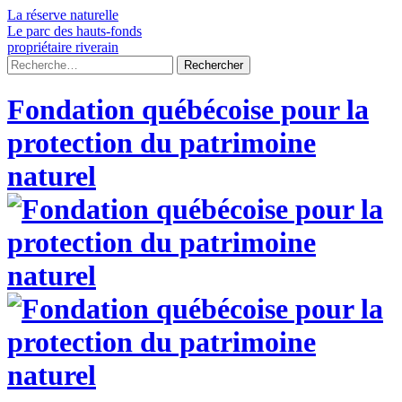
Skip
La réserve naturelle
to
Le parc des hauts-fonds
content
propriétaire riverain
Rechercher :
Fondation québécoise pour la
protection du patrimoine
naturel