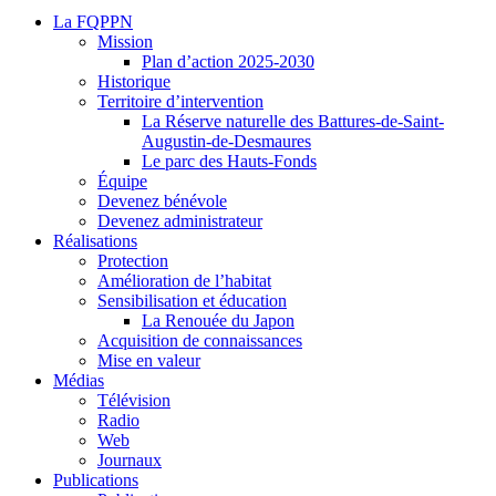
La FQPPN
Mission
Plan d’action 2025-2030
Historique
Territoire d’intervention
La Réserve naturelle des Battures-de-Saint-
Augustin-de-Desmaures
Le parc des Hauts-Fonds
Équipe
Devenez bénévole
Devenez administrateur
Réalisations
Protection
Amélioration de l’habitat
Sensibilisation et éducation
La Renouée du Japon
Acquisition de connaissances
Mise en valeur
Médias
Télévision
Radio
Web
Journaux
Publications