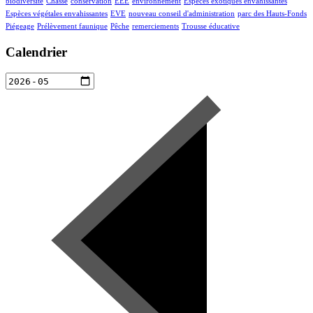
biodiversité
Chasse
conservation
EEE
environnement
Espèces exotiques envahissantes
Espèces végétales envahissantes
EVE
nouveau conseil d'administration
parc des Hauts-Fonds
Piégeage
Prélèvement faunique
Pêche
remerciements
Trousse éducative
Calendrier