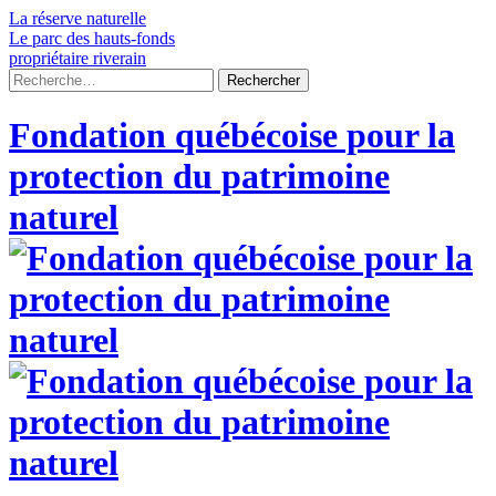
Skip
La réserve naturelle
to
Le parc des hauts-fonds
content
propriétaire riverain
Rechercher :
Fondation québécoise pour la
protection du patrimoine
naturel