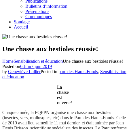
Publications
Bulletins d’information
Présentations
Communiqués
Sondage
Accueil
Une chasse aux bestioles réussie!
Home
Sensibilisation et éducation
Une chasse aux bestioles réussie!
Posted on
6 Juin
7 juin 2019
by
Geneviève Lallier
Posted in
parc des Hauts-Fonds
,
Sensibilisation
et éducation
La
chasse
est
ouverte!
Chaque année, la FQPPN organise une chasse aux bestioles
(insectes, vers, mollusques, etc) dans le Parc des Hauts-Fonds. Celle
de 2019 avait lieu samedi le 11 mai dernier, et était animée par Jean
Denis Brisson, scientifique spécialiste des insectes. Le Parc renferme