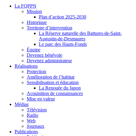
La FQPPN
Mission
Plan d’action 2025-2030
Historique
Territoire d’intervention
La Réserve naturelle des Battures-de-Saint-
Augustin-de-Desmaures
Le parc des Hauts-Fonds
Équipe
Devenez bénévole
Devenez administrateur
Réalisations
Protection
Amélioration de l’habitat
Sensibilisation et éducation
La Renouée du Japon
Acquisition de connaissances
Mise en valeur
Médias
Télévision
Radio
Web
Journaux
Publications