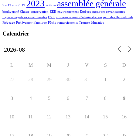
2023
assemblée générale
7 à 12 ans
2019
activité
biodiversité
Chasse
conservation
EEE
environnement
Espèces exotiques envahissantes
Espèces végétales envahissantes
EVE
nouveau conseil d'administration
parc des Hauts-Fonds
Piégeage
Prélèvement faunique
Pêche
remerciements
Trousse éducative
Calendrier
L
M
M
J
V
S
D
27
28
29
30
31
1
2
3
4
5
6
7
8
9
10
11
12
13
14
15
16
17
18
19
20
21
22
23