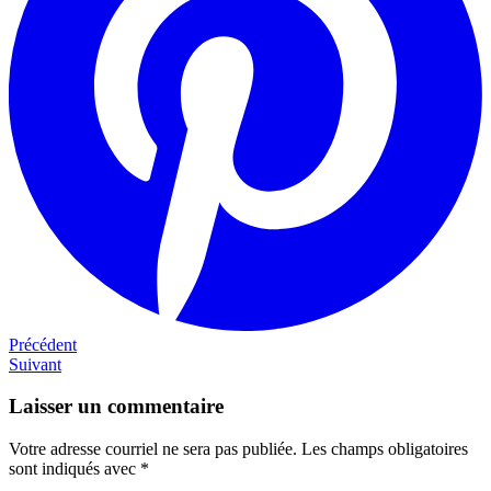
Navigation
Précédent
Précédent
Next
Suivant
de
post
l'article
Laisser un commentaire
Votre adresse courriel ne sera pas publiée.
Les champs obligatoires
sont indiqués avec
*