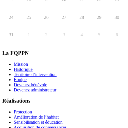
24
25
26
27
28
29
30
31
1
2
3
4
5
6
La FQPPN
Mission
Historique
Territoire d’intervention
Équipe
Devenez bénévole
Devenez administrateur
Réalisations
Protection
Amélioration de l’habitat
Sensibilisation et éducation
Acquisition de connaissances