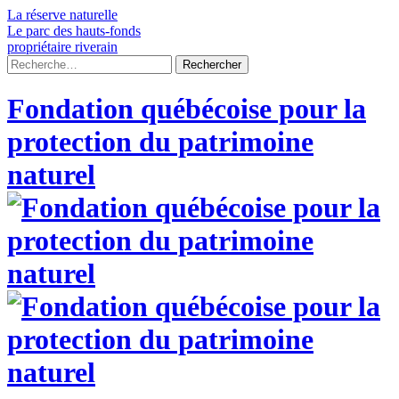
Skip
La réserve naturelle
to
Le parc des hauts-fonds
content
propriétaire riverain
Rechercher :
Fondation québécoise pour la
protection du patrimoine
naturel