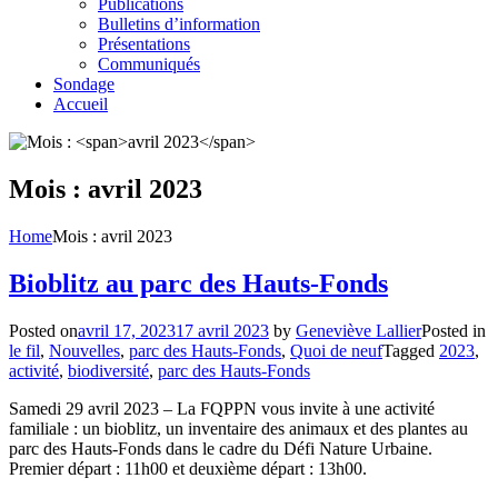
Publications
Bulletins d’information
Présentations
Communiqués
Sondage
Accueil
Mois :
avril 2023
Home
Mois :
avril 2023
Bioblitz au parc des Hauts-Fonds
Posted on
avril 17, 2023
17 avril 2023
by
Geneviève Lallier
Posted in
le fil
,
Nouvelles
,
parc des Hauts-Fonds
,
Quoi de neuf
Tagged
2023
,
activité
,
biodiversité
,
parc des Hauts-Fonds
Samedi 29 avril 2023 – La FQPPN vous invite à une activité
familiale : un bioblitz, un inventaire des animaux et des plantes au
parc des Hauts-Fonds dans le cadre du Défi Nature Urbaine.
Premier départ : 11h00 et deuxième départ : 13h00.