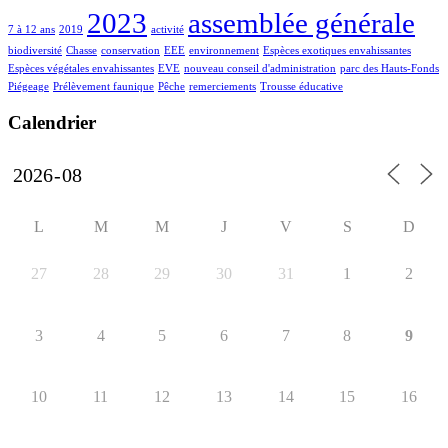
2023
assemblée générale
7 à 12 ans
2019
activité
biodiversité
Chasse
conservation
EEE
environnement
Espèces exotiques envahissantes
Espèces végétales envahissantes
EVE
nouveau conseil d'administration
parc des Hauts-Fonds
Piégeage
Prélèvement faunique
Pêche
remerciements
Trousse éducative
Calendrier
L
M
M
J
V
S
D
27
28
29
30
31
1
2
3
4
5
6
7
8
9
10
11
12
13
14
15
16