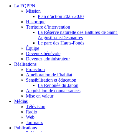
La FQPPN
Mission
Plan d’action 2025-2030
Historique
Territoire d’intervention
La Réserve naturelle des Battures-de-Saint-
Augustin-de-Desmaures
Le parc des Hauts-Fonds
Équipe
Devenez bénévole
Devenez administrateur
Réalisations
Protection
Amélioration de l’habitat
Sensibilisation et éducation
La Renouée du Japon
Acquisition de connaissances
Mise en valeur
Médias
Télévision
Radio
Web
Journaux
Publications