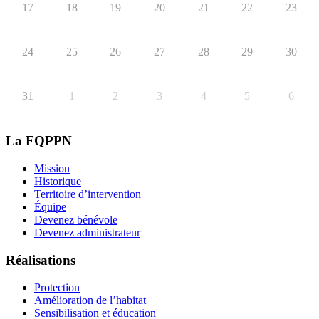
17
18
19
20
21
22
23
24
25
26
27
28
29
30
31
1
2
3
4
5
6
La FQPPN
Mission
Historique
Territoire d’intervention
Équipe
Devenez bénévole
Devenez administrateur
Réalisations
Protection
Amélioration de l’habitat
Sensibilisation et éducation