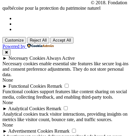
La réserve naturelle
Le Parc des Hauts-Fonds
© 2018. Fondation
québécoise pour la protection du patrimoine naturel
Customize
Reject All
Accept All
Powered by
✖
►
Necessary Cookies
Always Active
Necessary cookies enable essential site features like secure log-ins
and consent preference adjustments. They do not store personal
data.
None
►
Functional Cookies
Remark
Functional cookies support features like content sharing on social
media, collecting feedback, and enabling third-party tools.
None
►
Analytical Cookies
Remark
Analytical cookies track visitor interactions, providing insights on
metrics like visitor count, bounce rate, and traffic sources.
None
►
Advertisement Cookies
Remark