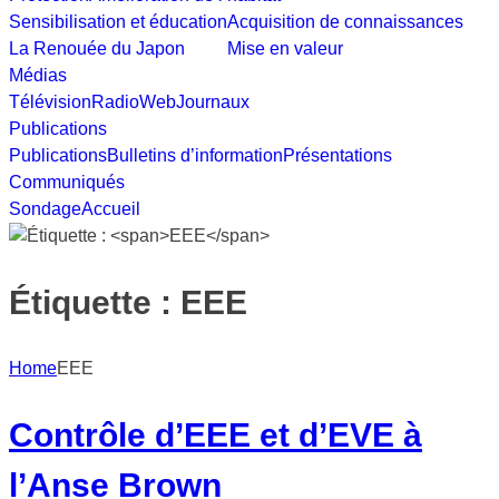
Sensibilisation et éducation
Acquisition de connaissances
La Renouée du Japon
Mise en valeur
Médias
Télévision
Radio
Web
Journaux
Publications
Publications
Bulletins d’information
Présentations
Communiqués
Sondage
Accueil
Étiquette :
EEE
Home
EEE
Contrôle d’EEE et d’EVE à
l’Anse Brown