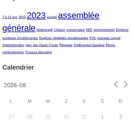
2023
assemblée
7 à 12 ans
2019
activité
générale
biodiversité
Chasse
conservation
EEE
environnement
Espèces
exotiques envahissantes
Espèces végétales envahissantes
EVE
nouveau conseil
d'administration
parc des Hauts-Fonds
Piégeage
Prélèvement faunique
Pêche
remerciements
Trousse éducative
Calendrier
L
M
M
J
V
S
D
27
28
29
30
31
1
2