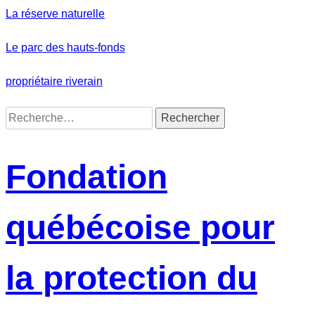
Skip
La réserve naturelle
to
content
Le parc des hauts-fonds
propriétaire riverain
Rechercher :
Fondation
québécoise pour
la protection du