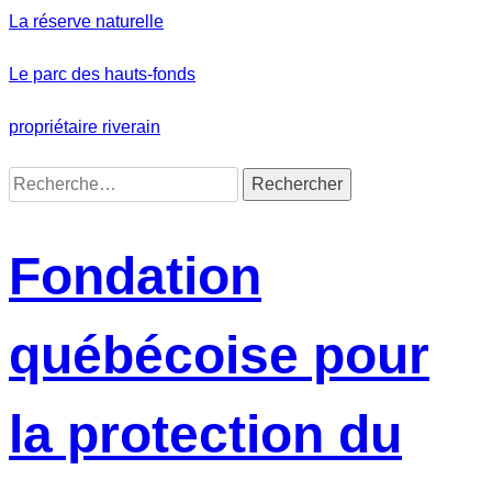
Skip
La réserve naturelle
to
content
Le parc des hauts-fonds
propriétaire riverain
Rechercher :
Fondation
québécoise pour
la protection du