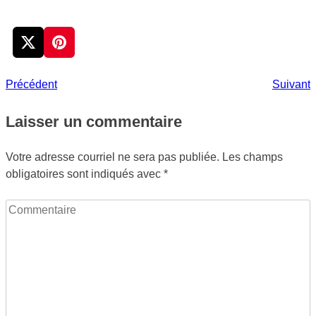
Précédent
N
Précédent
Suivant
Navigation
p
de
Laisser un commentaire
l'article
Votre adresse courriel ne sera pas publiée.
Les champs
obligatoires sont indiqués avec
*