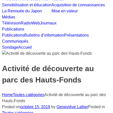
Sensibilisation et éducation
Acquisition de connaissances
La Renouée du Japon
Mise en valeur
Médias
Télévision
Radio
Web
Journaux
Publications
Publications
Bulletins d’information
Présentations
Communiqués
Sondage
Accueil
Activité de découverte au
parc des Hauts-Fonds
Home
Toutes catégories
Activité de découverte au parc des
Hauts-Fonds
Posted on
octobre 15, 2019
by
Geneviève Lallier
Posted in
Toutes catégories