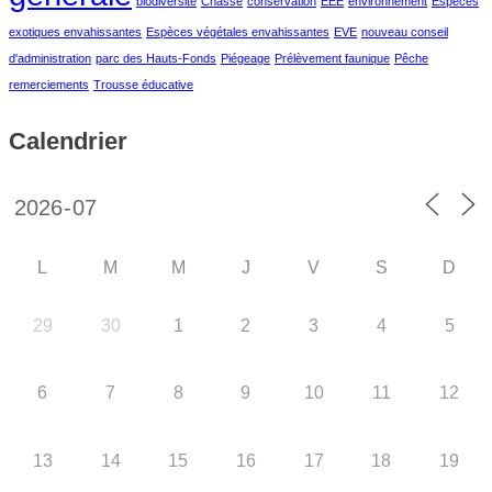
biodiversité
Chasse
conservation
EEE
environnement
Espèces
exotiques envahissantes
Espèces végétales envahissantes
EVE
nouveau conseil
d'administration
parc des Hauts-Fonds
Piégeage
Prélèvement faunique
Pêche
remerciements
Trousse éducative
Calendrier
L
M
M
J
V
S
D
29
30
1
2
3
4
5
6
7
8
9
10
11
12
13
14
15
16
17
18
19