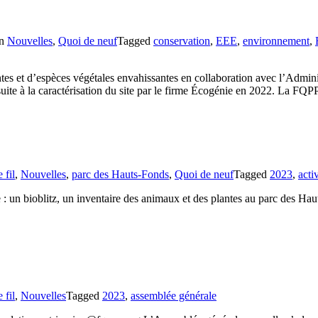
n
Nouvelles
,
Quoi de neuf
Tagged
conservation
,
EEE
,
environnement
,
ntes et d’espèces végétales envahissantes en collaboration avec l’Admin
suite à la caractérisation du site par le firme Écogénie en 2022. La F
e fil
,
Nouvelles
,
parc des Hauts-Fonds
,
Quoi de neuf
Tagged
2023
,
acti
: un bioblitz, un inventaire des animaux et des plantes au parc des Ha
e fil
,
Nouvelles
Tagged
2023
,
assemblée générale