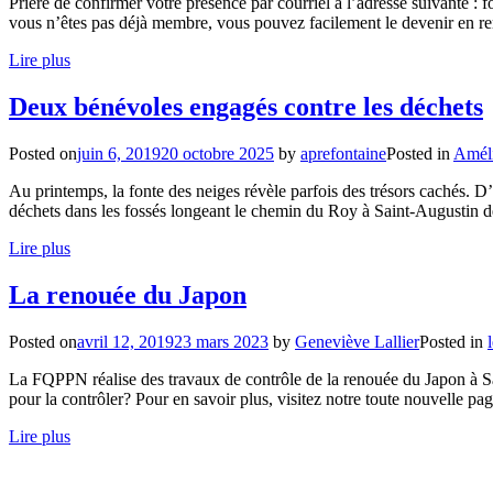
Prière de confirmer votre présence par courriel à l’adresse suivante
vous n’êtes pas déjà membre, vous pouvez facilement le devenir en re
Lire plus
Deux bénévoles engagés contre les déchets
Posted on
juin 6, 2019
20 octobre 2025
by
aprefontaine
Posted in
Améli
Au printemps, la fonte des neiges révèle parfois des trésors cachés. D
déchets dans les fossés longeant le chemin du Roy à Saint-Augustin de
Lire plus
La renouée du Japon
Posted on
avril 12, 2019
23 mars 2023
by
Geneviève Lallier
Posted in
l
La FQPPN réalise des travaux de contrôle de la renouée du Japon à S
pour la contrôler? Pour en savoir plus, visitez notre toute nouvelle pa
Lire plus