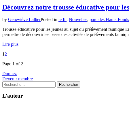
Découvrez notre trousse éducative pour les
by
Geneviève Lallier
Posted in
le fil
,
Nouvelles
,
parc des Hauts-Fonds
Trousse éducative pour les jeunes au sujet du prélèvement faunique En 
permettre de découvrir les bases des activités de prélèvements faunique
Lire plus
1
2
Page 1 of 2
Donnez
Devenir membre
Rechercher :
L’auteur