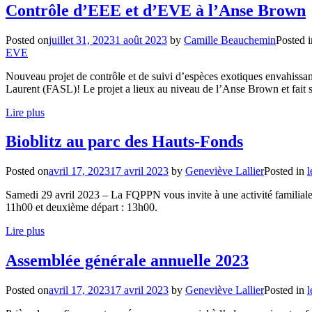
Contrôle d’EEE et d’EVE à l’Anse Brown
Posted on
juillet 31, 2023
1 août 2023
by
Camille Beauchemin
Posted i
EVE
Nouveau projet de contrôle et de suivi d’espèces exotiques envahissa
Laurent (FASL)! Le projet a lieux au niveau de l’Anse Brown et fait 
Lire plus
Bioblitz au parc des Hauts-Fonds
Posted on
avril 17, 2023
17 avril 2023
by
Geneviève Lallier
Posted in
l
Samedi 29 avril 2023 – La FQPPN vous invite à une activité familiale 
11h00 et deuxième départ : 13h00.
Lire plus
Assemblée générale annuelle 2023
Posted on
avril 17, 2023
17 avril 2023
by
Geneviève Lallier
Posted in
l