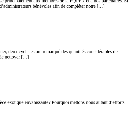
sse principalement aux membres de la FQPPN et à nos partenaires. Si
d’administrateurs bénévoles afin de compléter notre […]
nier, deux cyclistes ont remarqué des quantités considérables de
 de nettoyer […]
èce exotique envahissante? Pourquoi mettons-nous autant d’efforts