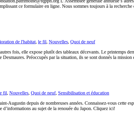
 : fondation.patrimoine@fqppn.org L’Assemblée générale annuelle s’adre
mplissant ce formulaire en ligne. Nous sommes toujours à la recherche 
oration de l'habitat
,
le fil
,
Nouvelles
,
Quoi de neuf
’autres fois, elle expose plutôt des tableaux décevants. Le printemps der
 Desmaures. Préoccupés par la situation, ils se sont donnés la mission
e fil
,
Nouvelles
,
Quoi de neuf
,
Sensibilisation et éducation
aint-Augustin depuis de nombreuses années. Connaissez-vous cette esp
ge d’informations au sujet de la renouée du Japon. Cliquez ici!