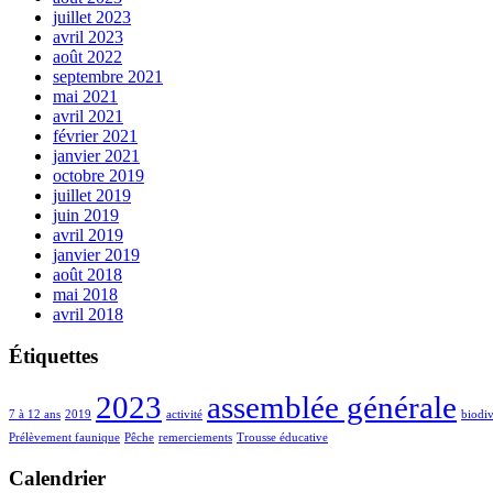
juillet 2023
avril 2023
août 2022
septembre 2021
mai 2021
avril 2021
février 2021
janvier 2021
octobre 2019
juillet 2019
juin 2019
avril 2019
janvier 2019
août 2018
mai 2018
avril 2018
Étiquettes
2023
assemblée générale
7 à 12 ans
2019
activité
biodiv
Prélèvement faunique
Pêche
remerciements
Trousse éducative
Calendrier