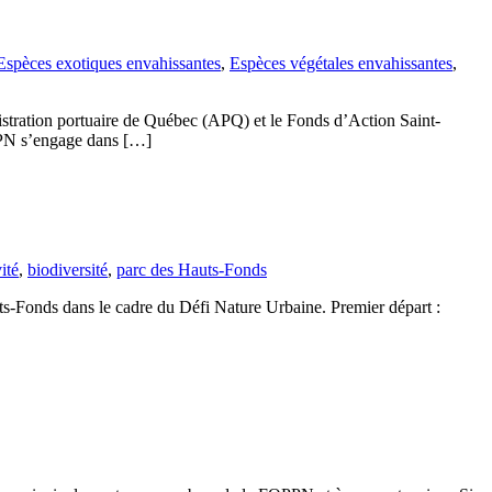
Espèces exotiques envahissantes
,
Espèces végétales envahissantes
,
istration portuaire de Québec (APQ) et le Fonds d’Action Saint-
QPPN s’engage dans […]
vité
,
biodiversité
,
parc des Hauts-Fonds
uts-Fonds dans le cadre du Défi Nature Urbaine. Premier départ :