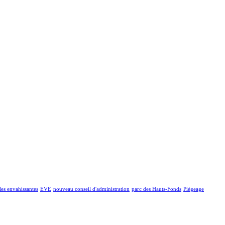
les envahissantes
EVE
nouveau conseil d'administration
parc des Hauts-Fonds
Piégeage