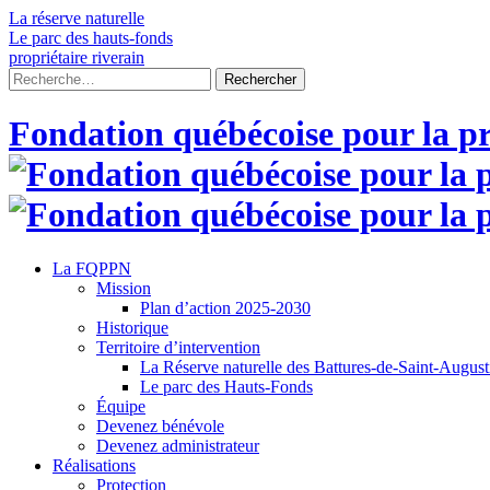
Skip
La réserve naturelle
to
Le parc des hauts-fonds
content
propriétaire riverain
Rechercher :
Fondation québécoise pour la pr
La FQPPN
Mission
Plan d’action 2025-2030
Historique
Territoire d’intervention
La Réserve naturelle des Battures-de-Saint-Augus
Le parc des Hauts-Fonds
Équipe
Devenez bénévole
Devenez administrateur
Réalisations
Protection