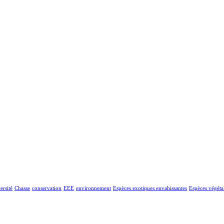
ersité
Chasse
conservation
EEE
environnement
Espèces exotiques envahissantes
Espèces végéta