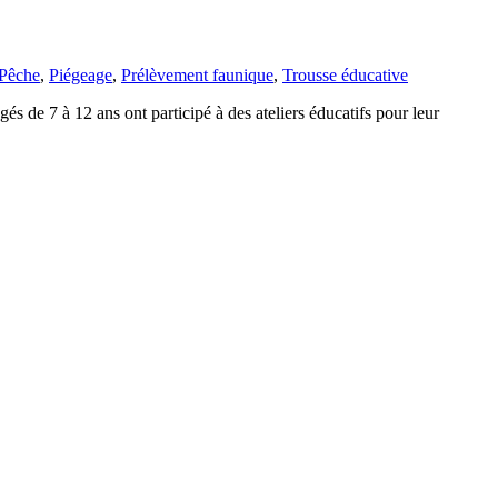
Pêche
,
Piégeage
,
Prélèvement faunique
,
Trousse éducative
s de 7 à 12 ans ont participé à des ateliers éducatifs pour leur