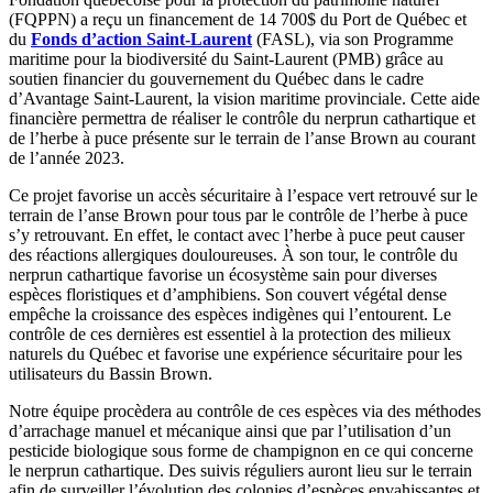
(FQPPN) a reçu un financement de 14 700$ du Port de Québec et
du
Fonds d’action Saint-Laurent
(FASL), via son Programme
maritime pour la biodiversité du Saint-Laurent (PMB) grâce au
soutien financier du gouvernement du Québec dans le cadre
d’Avantage Saint-Laurent, la vision maritime provinciale. Cette aide
financière permettra de réaliser le contrôle du nerprun cathartique et
de l’herbe à puce présente sur le terrain de l’anse Brown au courant
de l’année 2023.
Ce projet favorise un accès sécuritaire à l’espace vert retrouvé sur le
terrain de l’anse Brown pour tous par le contrôle de l’herbe à puce
s’y retrouvant. En effet, le contact avec l’herbe à puce peut causer
des réactions allergiques douloureuses. À son tour, le contrôle du
nerprun cathartique favorise un écosystème sain pour diverses
espèces floristiques et d’amphibiens. Son couvert végétal dense
empêche la croissance des espèces indigènes qui l’entourent. Le
contrôle de ces dernières est essentiel à la protection des milieux
naturels du Québec et favorise une expérience sécuritaire pour les
utilisateurs du Bassin Brown.
Notre équipe procèdera au contrôle de ces espèces via des méthodes
d’arrachage manuel et mécanique ainsi que par l’utilisation d’un
pesticide biologique sous forme de champignon en ce qui concerne
le nerprun cathartique. Des suivis réguliers auront lieu sur le terrain
afin de surveiller l’évolution des colonies d’espèces envahissantes et