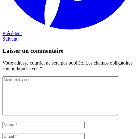
Navigation
Précédent
Précédent
Next
Suivant
de
post
l'article
Laisser un commentaire
Votre adresse courriel ne sera pas publiée.
Les champs obligatoires
sont indiqués avec
*