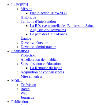
La FQPPN
Mission
Plan d’action 2025-2030
Historique
Territoire d’intervention
La Réserve naturelle des Battures-de-Saint-
Augustin-de-Desmaures
Le parc des Hauts-Fonds
Équipe
Devenez bénévole
Devenez administrateur
Réalisations
Protection
Amélioration de l’habitat
Sensibilisation et éducation
La Renouée du Japon
Acquisition de connaissances
Mise en valeur
Médias
Télévision
Radio
Web
Journaux
Publications