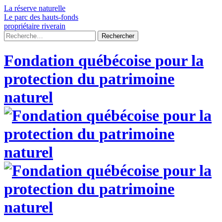
Skip
La réserve naturelle
to
Le parc des hauts-fonds
content
propriétaire riverain
Rechercher :
Fondation québécoise pour la
protection du patrimoine
naturel