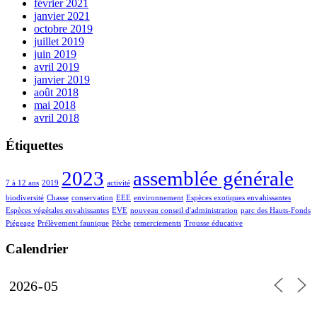
février 2021
janvier 2021
octobre 2019
juillet 2019
juin 2019
avril 2019
janvier 2019
août 2018
mai 2018
avril 2018
Étiquettes
2023
assemblée générale
7 à 12 ans
2019
activité
biodiversité
Chasse
conservation
EEE
environnement
Espèces exotiques envahissantes
Espèces végétales envahissantes
EVE
nouveau conseil d'administration
parc des Hauts-Fonds
Piégeage
Prélèvement faunique
Pêche
remerciements
Trousse éducative
Calendrier