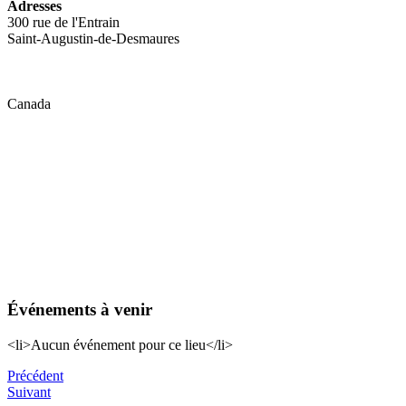
Adresses
300 rue de l'Entrain
Saint-Augustin-de-Desmaures
Canada
Événements à venir
<li>Aucun événement pour ce lieu</li>
Navigation
Précédent
Précédent
Next
Suivant
de