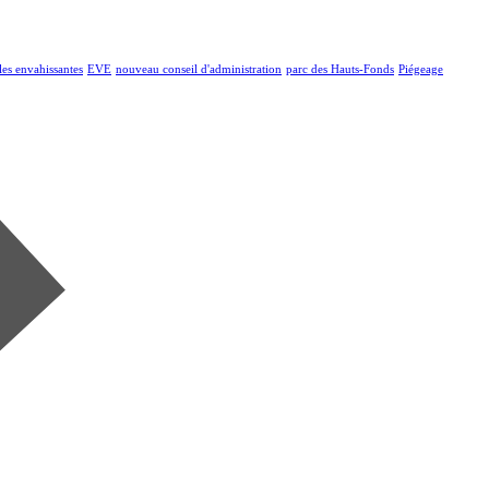
les envahissantes
EVE
nouveau conseil d'administration
parc des Hauts-Fonds
Piégeage