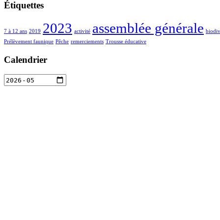
Étiquettes
2023
assemblée générale
7 à 12 ans
2019
activité
biodiv
Prélèvement faunique
Pêche
remerciements
Trousse éducative
Calendrier