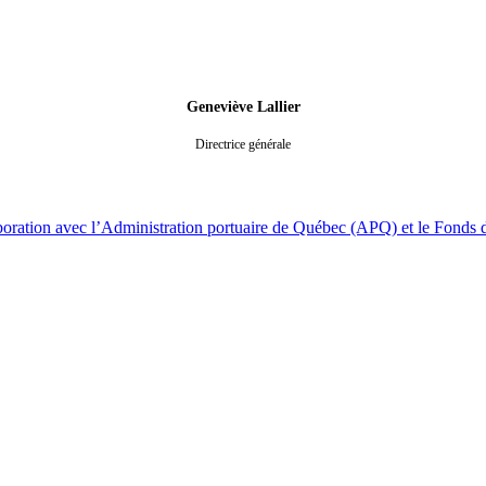
Geneviève Lallier
Directrice générale
laboration avec l’Administration portuaire de Québec (APQ) et le Fonds