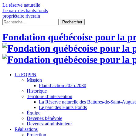
Skip
La réserve naturelle
to
Le parc des hauts-fonds
content
propriétaire riverain
Rechercher :
Fondation québécoise pour la pr
La FQPPN
Mission
Plan d’action 2025-2030
Historique
Territoire d’intervention
La Réserve naturelle des Battures-de-Saint-Augus
Le parc des Hauts-Fonds
Équipe
Devenez bénévole
Devenez administrateur
Réalisations
Protection