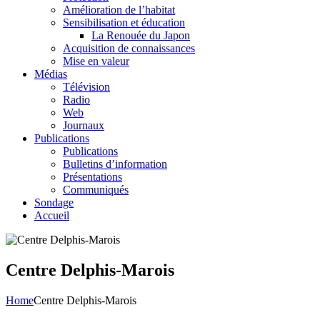
Amélioration de l’habitat
Sensibilisation et éducation
La Renouée du Japon
Acquisition de connaissances
Mise en valeur
Médias
Télévision
Radio
Web
Journaux
Publications
Publications
Bulletins d’information
Présentations
Communiqués
Sondage
Accueil
Centre Delphis-Marois
Home
Centre Delphis-Marois