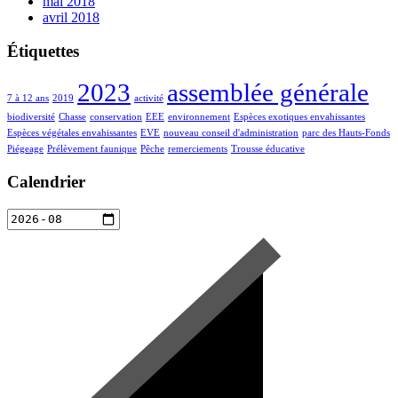
mai 2018
avril 2018
Étiquettes
2023
assemblée générale
7 à 12 ans
2019
activité
biodiversité
Chasse
conservation
EEE
environnement
Espèces exotiques envahissantes
Espèces végétales envahissantes
EVE
nouveau conseil d'administration
parc des Hauts-Fonds
Piégeage
Prélèvement faunique
Pêche
remerciements
Trousse éducative
Calendrier