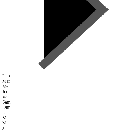
Lun
Mar
Mer
Jeu
Ven
Sam
Dim
L
M
M
J