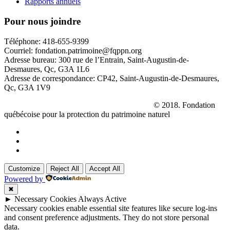
Rapports annuels
Pour nous joindre
Téléphone: 418-655-9399
Courriel: fondation.patrimoine@fqppn.org
Adresse bureau: 300 rue de l’Entrain, Saint-Augustin-de-
Desmaures, Qc, G3A 1L6
Adresse de correspondance: CP42, Saint-Augustin-de-Desmaures,
Qc, G3A 1V9
La réserve naturelle
Le Parc des Hauts-Fonds
© 2018. Fondation
québécoise pour la protection du patrimoine naturel
Customize
Reject All
Accept All
Powered by
✖
►
Necessary Cookies
Always Active
Necessary cookies enable essential site features like secure log-ins
and consent preference adjustments. They do not store personal
data.