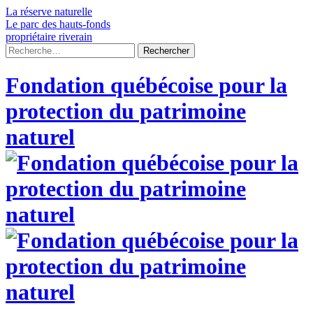
Skip
La réserve naturelle
to
Le parc des hauts-fonds
content
propriétaire riverain
Rechercher :
Fondation québécoise pour la
protection du patrimoine
naturel