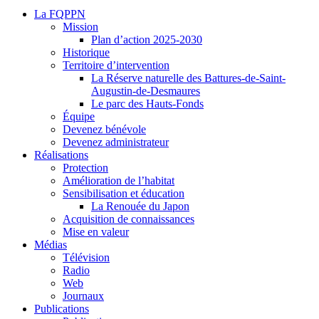
La FQPPN
Mission
Plan d’action 2025-2030
Historique
Territoire d’intervention
La Réserve naturelle des Battures-de-Saint-
Augustin-de-Desmaures
Le parc des Hauts-Fonds
Équipe
Devenez bénévole
Devenez administrateur
Réalisations
Protection
Amélioration de l’habitat
Sensibilisation et éducation
La Renouée du Japon
Acquisition de connaissances
Mise en valeur
Médias
Télévision
Radio
Web
Journaux
Publications