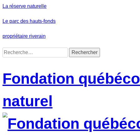
Skip
La réserve naturelle
to
content
Le parc des hauts-fonds
propriétaire riverain
Rechercher :
Fondation québécoi
naturel