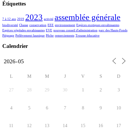
Étiquettes
2023
assemblée générale
7 à 12 ans
2019
activité
biodiversité
Chasse
conservation
EEE
environnement
Espèces exotiques envahissantes
Espèces végétales envahissantes
EVE
nouveau conseil d'administration
parc des Hauts-Fonds
Piégeage
Prélèvement faunique
Pêche
remerciements
Trousse éducative
Calendrier
L
M
M
J
V
S
D
27
28
29
30
1
2
3
4
5
6
7
8
9
10
11
12
13
14
15
16
17