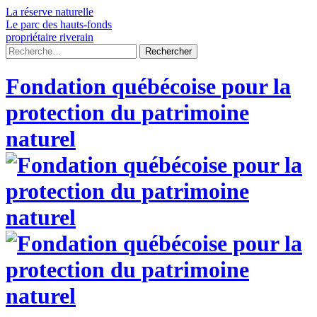
Skip
La réserve naturelle
to
Le parc des hauts-fonds
content
propriétaire riverain
Rechercher :
Fondation québécoise pour la
protection du patrimoine
naturel