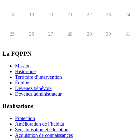
18
19
20
21
22
23
24
25
26
27
28
29
30
31
La FQPPN
Mission
Historique
Territoire d’intervention
Équipe
Devenez bénévole
Devenez administrateur
Réalisations
Protection
Amélioration de l’habitat
Sensibilisation et éducation
Acquisition de connaissances