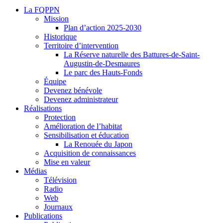
La FQPPN
Mission
Plan d’action 2025-2030
Historique
Territoire d’intervention
La Réserve naturelle des Battures-de-Saint-
Augustin-de-Desmaures
Le parc des Hauts-Fonds
Équipe
Devenez bénévole
Devenez administrateur
Réalisations
Protection
Amélioration de l’habitat
Sensibilisation et éducation
La Renouée du Japon
Acquisition de connaissances
Mise en valeur
Médias
Télévision
Radio
Web
Journaux
Publications