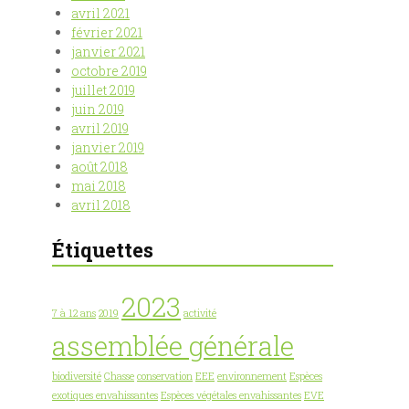
avril 2021
février 2021
janvier 2021
octobre 2019
juillet 2019
juin 2019
avril 2019
janvier 2019
août 2018
mai 2018
avril 2018
Étiquettes
2023
7 à 12 ans
2019
activité
assemblée générale
biodiversité
Chasse
conservation
EEE
environnement
Espèces
exotiques envahissantes
Espèces végétales envahissantes
EVE