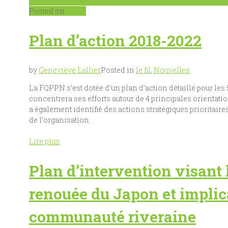
Home
Mois :
avril 2018
Posted on
20 Avr
Plan d’action 2018-2022
by
Geneviève Lallier
Posted in
le fil
,
Nouvelles
La FQPPN s’est dotée d’un plan d’action détaillé pour les
concentrera ses efforts autour de 4 principales orientati
a également identifié des actions stratégiques prioritaire
de l’organisation.
Lire plus
Plan d’intervention visant l
renouée du Japon et implic
communauté riveraine