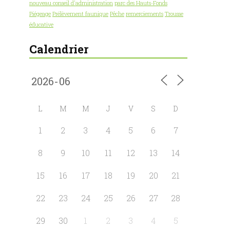
nouveau conseil d'administration
parc des Hauts-Fonds
Piégeage
Prélèvement faunique
Pêche
remerciements
Trousse
éducative
Calendrier
L
M
M
J
V
S
D
1
2
3
4
5
6
7
8
9
10
11
12
13
14
15
16
17
18
19
20
21
22
23
24
25
26
27
28
29
30
1
2
3
4
5