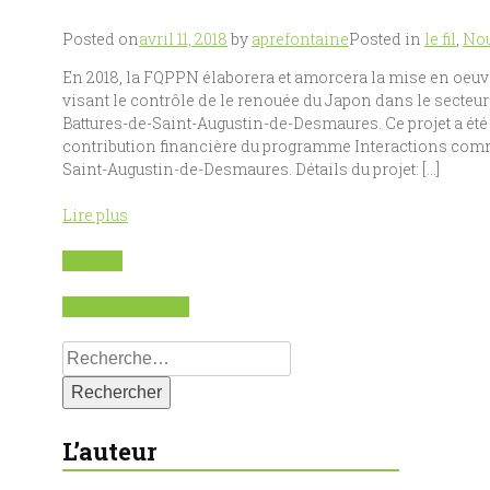
Posted on
avril 11, 2018
by
aprefontaine
Posted in
le fil
,
Nou
En 2018, la FQPPN élaborera et amorcera la mise en oeuv
visant le contrôle de le renouée du Japon dans le secteur
Battures-de-Saint-Augustin-de-Desmaures. Ce projet a été
contribution financière du programme Interactions commu
Saint-Augustin-de-Desmaures. Détails du projet: […]
Lire plus
Donnez
Devenir membre
Rechercher :
L’auteur