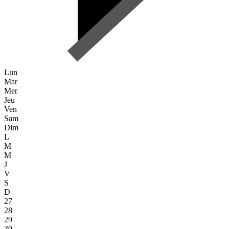
Lun
Mar
Mer
Jeu
Ven
Sam
Dim
L
M
M
J
V
S
D
27
28
29
30