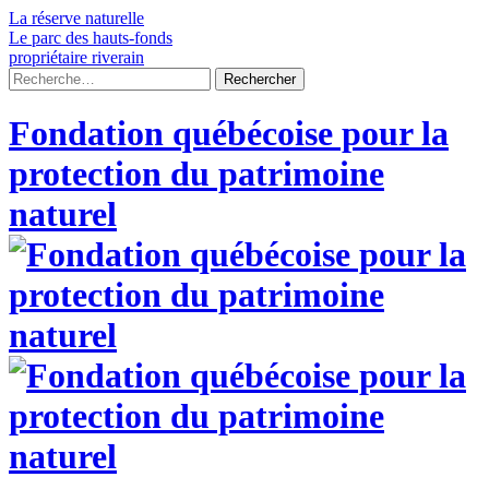
Skip
La réserve naturelle
to
Le parc des hauts-fonds
content
propriétaire riverain
Rechercher :
Fondation québécoise pour la
protection du patrimoine
naturel