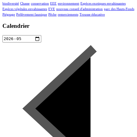
biodiversité
Chasse
conservation
EEE
environnement
Espèces exotiques envahissantes
Espèces végétales envahissantes
EVE
nouveau conseil d'administration
parc des Hauts-Fonds
Piégeage
Prélèvement faunique
Pêche
remerciements
Trousse éducative
Calendrier