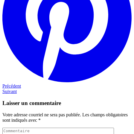
Navigation
Précédent
Précédent
Next
Suivant
de
post
l'article
Laisser un commentaire
Votre adresse courriel ne sera pas publiée.
Les champs obligatoires
sont indiqués avec
*