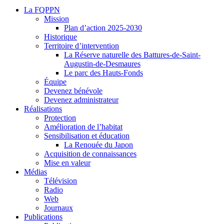
La FQPPN
Mission
Plan d’action 2025-2030
Historique
Territoire d’intervention
La Réserve naturelle des Battures-de-Saint-
Augustin-de-Desmaures
Le parc des Hauts-Fonds
Équipe
Devenez bénévole
Devenez administrateur
Réalisations
Protection
Amélioration de l’habitat
Sensibilisation et éducation
La Renouée du Japon
Acquisition de connaissances
Mise en valeur
Médias
Télévision
Radio
Web
Journaux
Publications