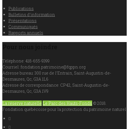
Publications
Bulletins d’information
Présentations
Communiqués
Rapports annuels
Pour nous joindre
Téléphone: 418-655-9399
Courriel: fondation.patrimoine@fqppn.org
Adresse bureau: 300 rue de l’Entrain, Saint-Augustin-de-
Desmaures, Qc, G3A 1L6
Adresse de correspondance: CP42, Saint-Augustin-de-
Desmaures, Qc, G3A 1V9
La réserve naturelle
Le Parc des Hauts-Fonds
© 2018.
Fondation québécoise pour la protection du patrimoine naturel