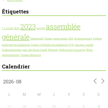
Étiquettes
2023
assemblée
7 à 12 ans
2019
activité
générale
biodiversité
Chasse
conservation
EEE
environnement
Espèces
exotiques envahissantes
Espèces végétales envahissantes
EVE
nouveau conseil
d'administration
parc des Hauts-Fonds
Piégeage
Prélèvement faunique
Pêche
remerciements
Trousse éducative
Calendrier
L
M
M
J
V
S
D
27
28
29
30
31
1
2