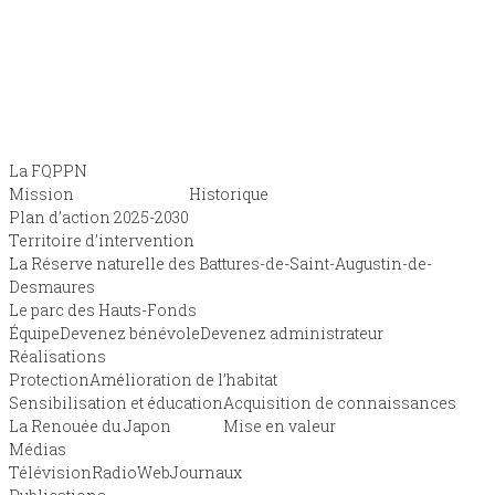
La FQPPN
Mission
Historique
Plan d’action 2025-2030
Territoire d’intervention
La Réserve naturelle des Battures-de-Saint-Augustin-de-
Desmaures
Le parc des Hauts-Fonds
Équipe
Devenez bénévole
Devenez administrateur
Réalisations
Protection
Amélioration de l’habitat
Sensibilisation et éducation
Acquisition de connaissances
La Renouée du Japon
Mise en valeur
Médias
Télévision
Radio
Web
Journaux