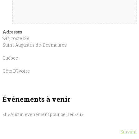
Adresses
297, route 138
Saint-Augustin-de-Desmaures
Québec
Côte D'Ivoire
Événements à venir
<li>Aucun événement pour ce lieu</li>
N
Suivant
Navigation
p