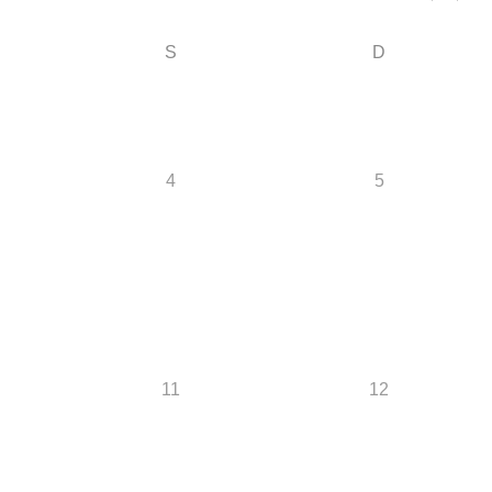
S
D
4
5
11
12