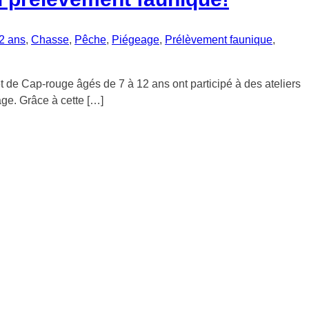
2 ans
,
Chasse
,
Pêche
,
Piégeage
,
Prélèvement faunique
,
 de Cap-rouge âgés de 7 à 12 ans ont participé à des ateliers
age. Grâce à cette […]