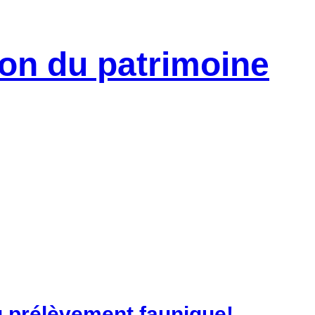
u prélèvement faunique!