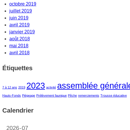
octobre 2019
juillet 2019
juin 2019
avril 2019
janvier 2019
août 2018
mai 2018
avril 2018
Étiquettes
2023
assemblée général
7 à 12 ans
2019
activité
Hauts-Fonds
Piégeage
Prélèvement faunique
Pêche
remerciements
Trousse éducative
Calendrier