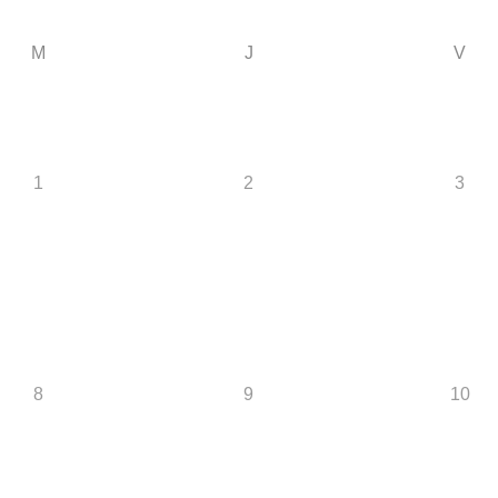
M
J
V
1
2
3
8
9
10