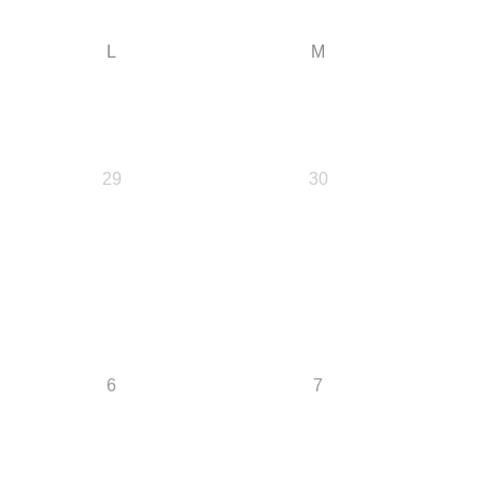
L
M
29
30
6
7