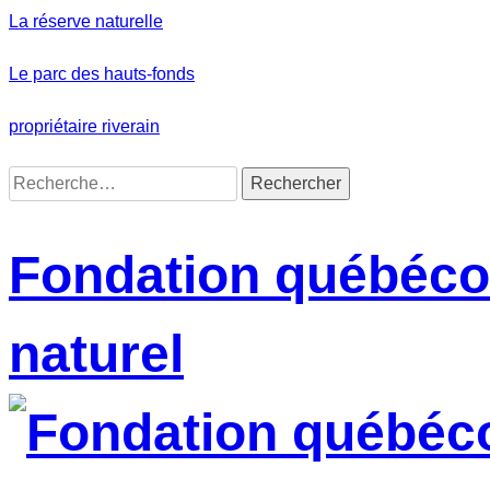
Skip
La réserve naturelle
to
content
Le parc des hauts-fonds
propriétaire riverain
Rechercher :
Fondation québécoi
naturel