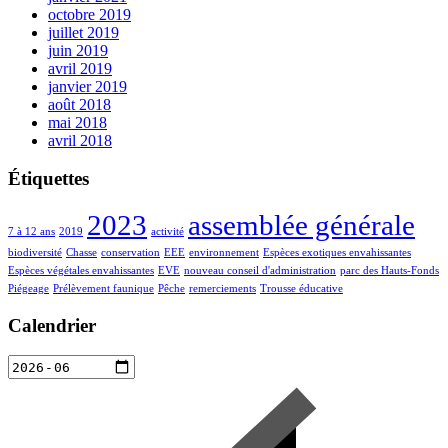
octobre 2019
juillet 2019
juin 2019
avril 2019
janvier 2019
août 2018
mai 2018
avril 2018
Étiquettes
2023
assemblée générale
7 à 12 ans
2019
activité
biodiversité
Chasse
conservation
EEE
environnement
Espèces exotiques envahissantes
Espèces végétales envahissantes
EVE
nouveau conseil d'administration
parc des Hauts-Fonds
Piégeage
Prélèvement faunique
Pêche
remerciements
Trousse éducative
Calendrier