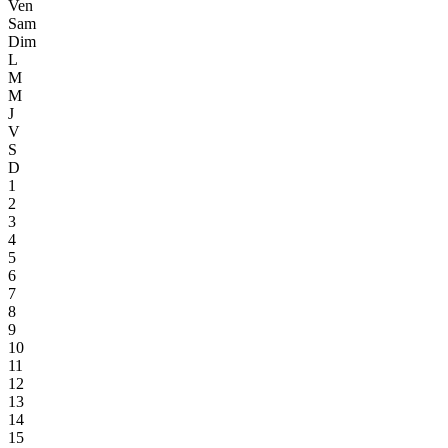
Ven
Sam
Dim
L
M
M
J
V
S
D
1
2
3
4
5
6
7
8
9
10
11
12
13
14
15