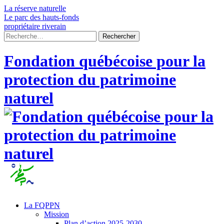
Skip
La réserve naturelle
to
Le parc des hauts-fonds
content
propriétaire riverain
Rechercher :
Fondation québécoise pour la
protection du patrimoine
naturel
La FQPPN
Mission
Plan d’action 2025-2030