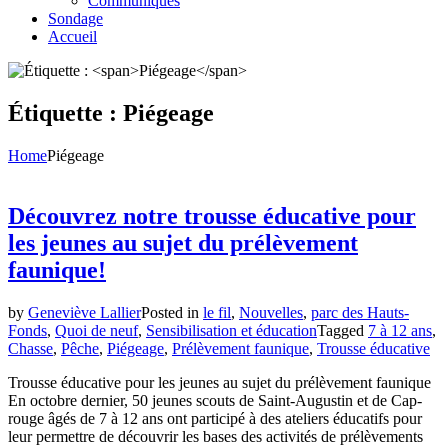
Communiqués
Sondage
Accueil
Étiquette :
Piégeage
Home
Piégeage
Découvrez notre trousse éducative pour
les jeunes au sujet du prélèvement
faunique!
by
Geneviève Lallier
Posted in
le fil
,
Nouvelles
,
parc des Hauts-
Fonds
,
Quoi de neuf
,
Sensibilisation et éducation
Tagged
7 à 12 ans
,
Chasse
,
Pêche
,
Piégeage
,
Prélèvement faunique
,
Trousse éducative
Trousse éducative pour les jeunes au sujet du prélèvement faunique
En octobre dernier, 50 jeunes scouts de Saint-Augustin et de Cap-
rouge âgés de 7 à 12 ans ont participé à des ateliers éducatifs pour
leur permettre de découvrir les bases des activités de prélèvements