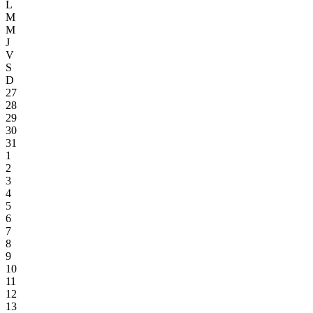
L
M
M
J
V
S
D
27
28
29
30
31
1
2
3
4
5
6
7
8
9
10
11
12
13