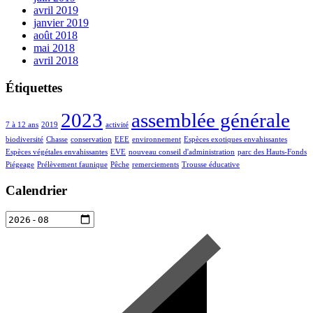
avril 2019
janvier 2019
août 2018
mai 2018
avril 2018
Étiquettes
2023
assemblée générale
7 à 12 ans
2019
activité
biodiversité
Chasse
conservation
EEE
environnement
Espèces exotiques envahissantes
Espèces végétales envahissantes
EVE
nouveau conseil d'administration
parc des Hauts-Fonds
Piégeage
Prélèvement faunique
Pêche
remerciements
Trousse éducative
Calendrier