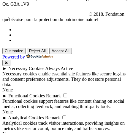
Qc, G3A 1V9
La réserve naturelle
Le Parc des Hauts-Fonds
© 2018. Fondation
québécoise pour la protection du patrimoine naturel
Customize
Reject All
Accept All
Powered by
✖
►
Necessary Cookies
Always Active
Necessary cookies enable essential site features like secure log-ins
and consent preference adjustments. They do not store personal
data.
None
►
Functional Cookies
Remark
Functional cookies support features like content sharing on social
media, collecting feedback, and enabling third-party tools.
None
►
Analytical Cookies
Remark
Analytical cookies track visitor interactions, providing insights on
metrics like visitor count, bounce rate, and traffic sources.