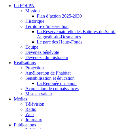
La FQPPN
Mission
Plan d’action 2025-2030
Historique
Territoire d’intervention
La Réserve naturelle des Battures-de-Saint-
Augustin-de-Desmaures
Le parc des Hauts-Fonds
Équipe
Devenez bénévole
Devenez administrateur
Réalisations
Protection
Amélioration de l’habitat
Sensibilisation et éducation
La Renouée du Japon
Acquisition de connaissances
Mise en valeur
Médias
Télévision
Radio
Web
Journaux
Publications