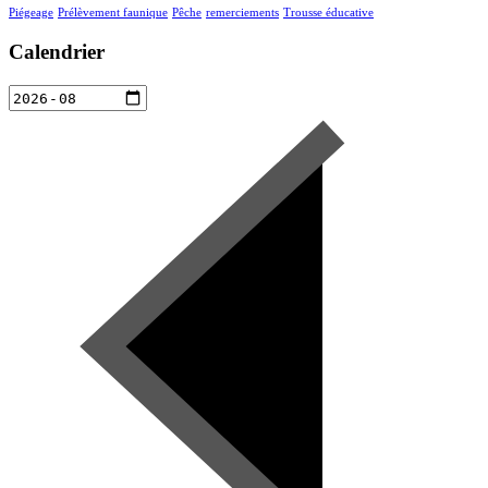
Piégeage
Prélèvement faunique
Pêche
remerciements
Trousse éducative
Calendrier