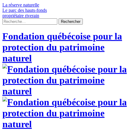
Skip
La réserve naturelle
to
Le parc des hauts-fonds
content
propriétaire riverain
Rechercher :
Fondation québécoise pour la
protection du patrimoine
naturel