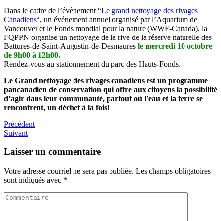
Dans le cadre de l’évènement “
Le grand nettoyage des rivages
Canadiens
“, un événement annuel organisé par l’Aquarium de
Vancouver et le Fonds mondial pour la nature (WWF-Canada), la
FQPPN organise un nettoyage de la rive de la réserve naturelle des
Battures-de-Saint-Augustin-de-Desmaures
le mercredi 10 octobre
de 9h00 à 12h00.
Rendez-vous au stationnement du parc des Hauts-Fonds.
Le Grand nettoyage des rivages canadiens est un programme
pancanadien de conservation qui offre aux citoyens la possibilité
d’agir dans leur communauté, partout où l’eau et la terre se
rencontrent, un déchet à la fois
!
Navigation
Précédent
Précédent
Next
Suivant
de
post
l'article
Laisser un commentaire
Votre adresse courriel ne sera pas publiée.
Les champs obligatoires
sont indiqués avec
*