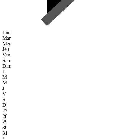
Lun
Mar
Mer
Jeu
Ven
Sam
Dim
L
M
M
J
V
S
D
27
28
29
30
31
1