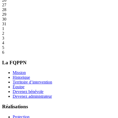
26
27
28
29
30
31
1
2
3
4
5
6
La FQPPN
Mission
Historique
Territoire d’intervention
Équipe
Devenez bénévole
Devenez administrateur
Réalisations
Protection