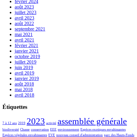
février 2024
août 2023
juillet 2023
avril 2023
août 2022
septembre 2021
mai 2021
avril 2021
février 2021
janvier 2021
octobre 2019
juillet 2019
juin 2019
avril 2019
janvier 2019
août 2018
mai 2018
avril 2018
Étiquettes
2023
assemblée générale
7 à 12 ans
2019
activité
biodiversité
Chasse
conservation
EEE
environnement
Espèces exotiques envahissantes
Espèces végétales envahissantes
EVE
nouveau conseil d'administration
parc des Hauts-Fonds