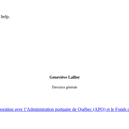
 help.
Geneviève Lallier
Directrice générale
laboration avec l’Administration portuaire de Québec (APQ) et le Fonds