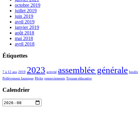
octobre 2019
juillet 2019
juin 2019
avril 2019
janvier 2019
août 2018
mai 2018
avril 2018
Étiquettes
2023
assemblée générale
7 à 12 ans
2019
activité
biodiv
Prélèvement faunique
Pêche
remerciements
Trousse éducative
Calendrier