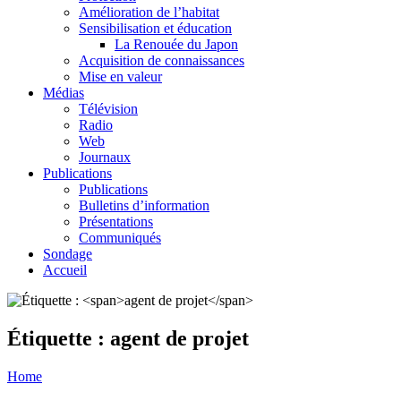
Amélioration de l’habitat
Sensibilisation et éducation
La Renouée du Japon
Acquisition de connaissances
Mise en valeur
Médias
Télévision
Radio
Web
Journaux
Publications
Publications
Bulletins d’information
Présentations
Communiqués
Sondage
Accueil
Étiquette :
agent de projet
Home