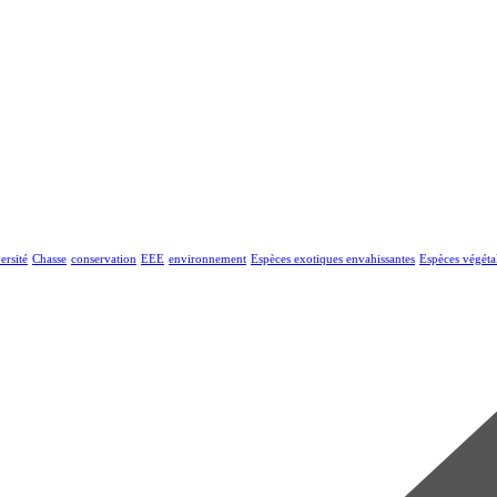
ersité
Chasse
conservation
EEE
environnement
Espèces exotiques envahissantes
Espèces végéta