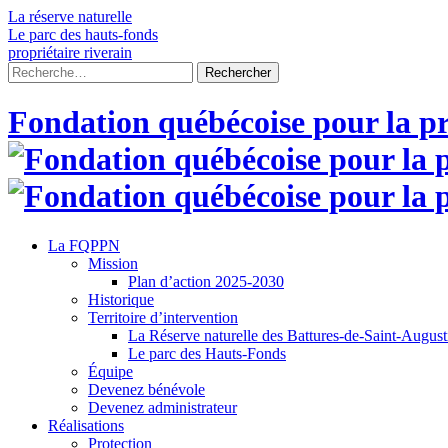
Skip
La réserve naturelle
to
Le parc des hauts-fonds
content
propriétaire riverain
Rechercher :
Fondation québécoise pour la pr
La FQPPN
Mission
Plan d’action 2025-2030
Historique
Territoire d’intervention
La Réserve naturelle des Battures-de-Saint-Augus
Le parc des Hauts-Fonds
Équipe
Devenez bénévole
Devenez administrateur
Réalisations
Protection